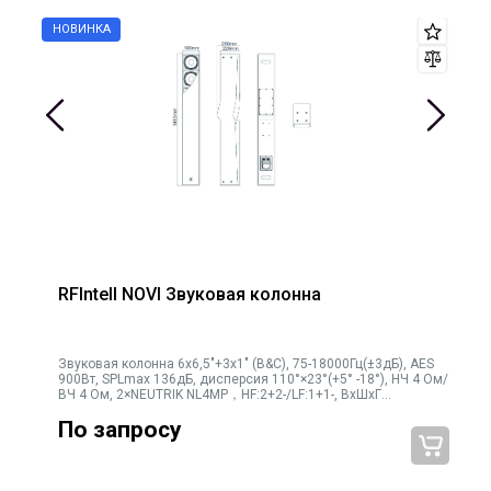
RFIntell NOVI Звуковая колонна
Звуковая колонна 6х6,5"+3х1" (B&C), 75-18000Гц(±3дБ), AES
900Вт, SPLmax 136дБ, дисперсия 110°×23°(+5° -18°), НЧ 4 Ом/
ВЧ 4 Ом, 2×NEUTRIK NL4MP，HF:2+2-/LF:1+1-, ВхШхГ
1483×190×259мм, 30кг
По запросу