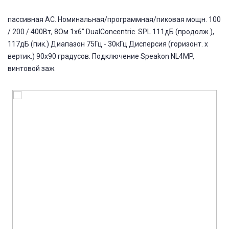
пассивная АС. Номинальная/программная/пиковая мощн. 100
/ 200 / 400Вт, 8Ом 1х6" DualConcentric. SPL 111дБ (продолж.),
117дБ (пик.) Диапазон 75Гц - 30кГц Дисперсия (горизонт. х
вертик.) 90х90 градусов. Подключение Speakon NL4MP,
винтовой заж