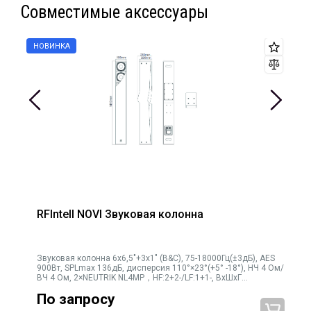
Совместимые аксессуары
RFIntell NOVI Звуковая колонна
Звуковая колонна 6х6,5"+3х1" (B&C), 75-18000Гц(±3дБ), AES
900Вт, SPLmax 136дБ, дисперсия 110°×23°(+5° -18°), НЧ 4 Ом/
ВЧ 4 Ом, 2×NEUTRIK NL4MP，HF:2+2-/LF:1+1-, ВхШхГ
1483×190×259мм, 30кг
По запросу