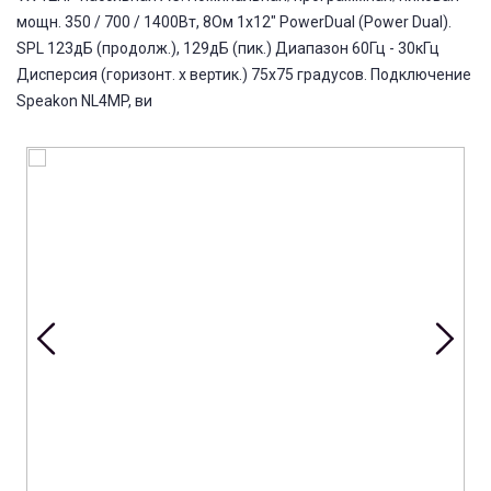
мощн. 350 / 700 / 1400Вт, 8Ом 1х12" PowerDual (Power Dual).
SPL 123дБ (продолж.), 129дБ (пик.) Диапазон 60Гц - 30кГц
Дисперсия (горизонт. х вертик.) 75х75 градусов. Подключение
Speakon NL4MP, ви