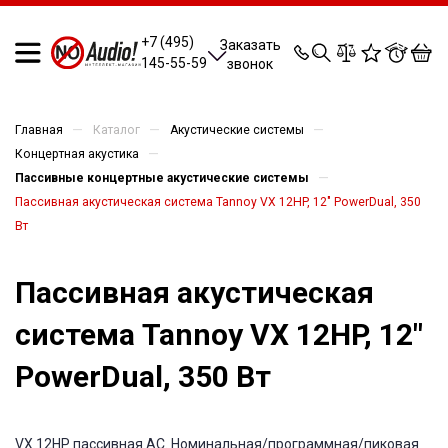
0
0
0
0
+7 (495)
Заказать
145-55-59
звонок
—
—
—
Главная
Каталог
Акустические системы
—
Концертная акустика
—
Пассивные концертные акустические системы
Пассивная акустическая система Tannoy VX 12HP, 12" PowerDual, 350
Вт
Пассивная акустическая
система Tannoy VX 12HP, 12"
PowerDual, 350 Вт
VX 12HP пассивная АС. Номинальная/программная/пиковая