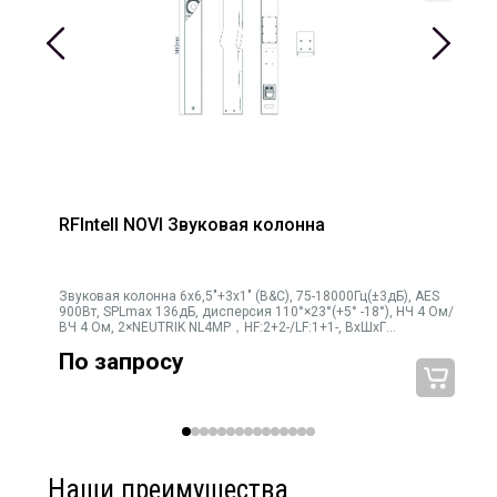
Угол раскрытия по
60
горизонтали, градусы
Конструкция корпуса
Рупор
Наличие точек крепления
Да
Точки крепления
12 x M10
Цвет корпуса
Чёрный
Состав динамиков
Коаксиальный СЧ-ВЧ драйвер
RFIntell NOVI Звуковая колонна
Многополосное подключение
Широкополосное и Bi-Amping
Долговременная мощность,
200
Звуковая колонна 6х6,5"+3х1" (B&C), 75-18000Гц(±3дБ), AES
Вт
900Вт, SPLmax 136дБ, дисперсия 110°×23°(+5° -18°), НЧ 4 Ом/
ВЧ 4 Ом, 2×NEUTRIK NL4MP，HF:2+2-/LF:1+1-, ВхШхГ
Пиковая мощность, Вт
400
1483×190×259мм, 30кг
По запросу
Сопротивление
8
широкополосное или НЧ, Ом
Мощность по полосам
СЧ-400 Вт, ВЧ - 180 Вт
Сопротивление по полосам
СЧ - 8 ом, ВЧ - 8 ом
Наши преимущества