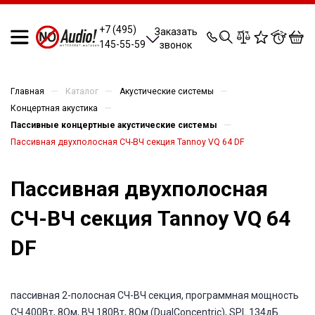
0
0
0
0
+7 (495)
Заказать
145-55-59
звонок
—
—
—
Главная
Каталог
Акустические системы
—
Концертная акустика
—
Пассивные концертные акустические системы
Пассивная двухполосная СЧ-ВЧ секция Tannoy VQ 64 DF
Пассивная двухполосная
СЧ-ВЧ секция Tannoy VQ 64
DF
пассивная 2-полосная СЧ-ВЧ секция, программная мощность
СЧ 400Вт, 8Ом, ВЧ 180Вт, 8Ом (DualConcentric), SPL 134дБ