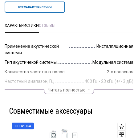
ВСЕ ХАРАКТЕРИСТИКИ
ХАРАКТЕРИСТИКИ
ОТЗЫВЫ
Применение акустической
Инсталляционная
системы
Тип акустичекой системы
Модульная система
Количество частотных полос
2-х полосная
Частотный диапазон, Гц
400 Гц - 23 кГц (+/- 3 дБ)
Читать полностью
Звуковое давление пиковое,
143
дБ
Особенности динамиков
СЧ-ВЧ коаксиальный DualConcentric
Совместимые аксессуары
Угол раскрытия по вертикали,
40
градусы
Коаксиальная конструкция
Да