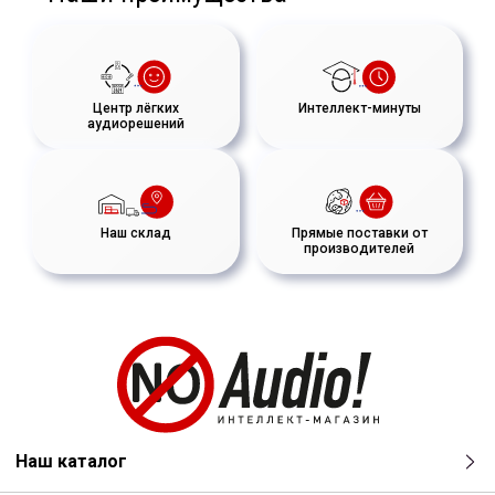
Длина упаковки, мм
694
Ширина упаковки, мм
515
Высота упаковки, мм
500
Центр лёгких
Интеллект-минуты
аудиорешений
Наш склад
Прямые поставки от
производителей
Наш каталог