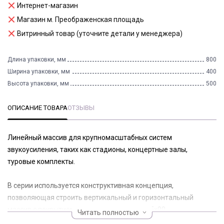
Интернет-магазин
Магазин м. Преображенская площадь
Витринный товар (уточните детали у менеджера)
Длина упаковки, мм
800
Ширина упаковки, мм
400
Высота упаковки, мм
500
ОПИСАНИЕ ТОВАРА
ОТЗЫВЫ
Линейный массив для крупномасштабных систем
звукоусиления, таких как стадионы, концертные залы,
туровые комплекты.
В серии используется конструктивная концепция,
позволяющая строить вертикальный и горизонтальный
массив с покрытием каждого элемента 22,5×90,
Читать полностью