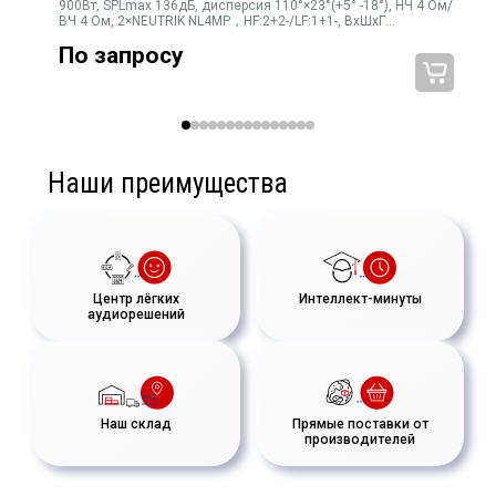
900Вт, SPLmax 136дБ, дисперсия 110°×23°(+5° -18°), НЧ 4 Ом/
ВЧ 4 Ом, 2×NEUTRIK NL4MP，HF:2+2-/LF:1+1-, ВхШхГ
1483×190×259мм, 30кг
По запросу
Наши преимущества
Центр лёгких
Интеллект-минуты
аудиорешений
Наш склад
Прямые поставки от
производителей