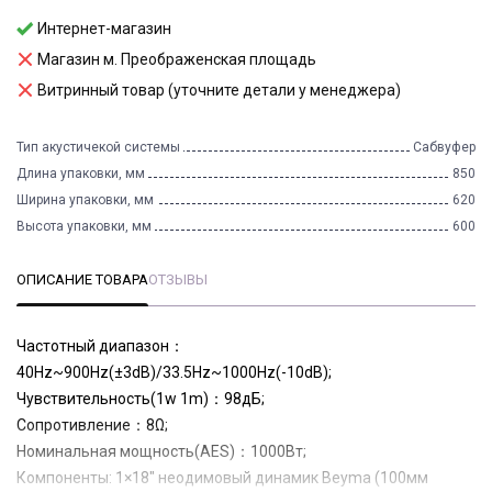
Интернет-магазин
Магазин м. Преображенская площадь
Витринный товар (уточните детали у менеджера)
Тип акустичекой системы
Сабвуфер
Длина упаковки, мм
850
Ширина упаковки, мм
620
Высота упаковки, мм
600
ОПИСАНИЕ ТОВАРА
ОТЗЫВЫ
Частотный диапазон：
40Hz~900Hz(±3dB)/33.5Hz~1000Hz(-10dB);
Чувствительность(1w 1m)：98дБ;
Сопротивление：8Ω;
Номинальная мощность(AES)：1000Вт;
Компоненты: 1×18" неодимовый динамик Beyma (100мм