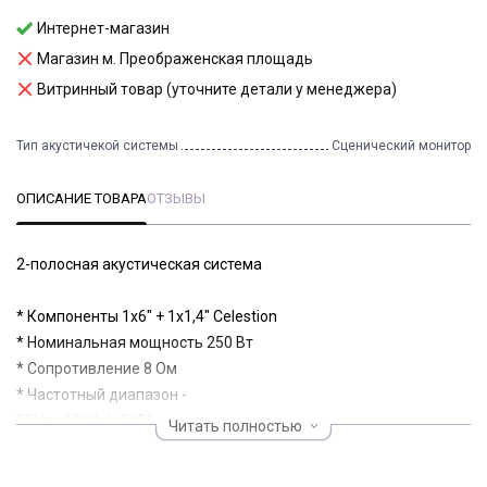
Интернет-магазин
Магазин м. Преображенская площадь
Витринный товар (уточните детали у менеджера)
Тип акустичекой системы
Сценический монитор
ОПИСАНИЕ ТОВАРА
ОТЗЫВЫ
2-полосная акустическая система
* Компоненты 1х6" + 1x1,4" Celestion
* Номинальная мощность 250 Вт
* Сопротивление 8 Ом
* Частотный диапазон -
85Hz~19kHz(±3dB)/80Hz~20kHz(-10dB)
Читать полностью
* Дисперсия 90°×60° поворотный рупор
* SPL max 125,7 дБ