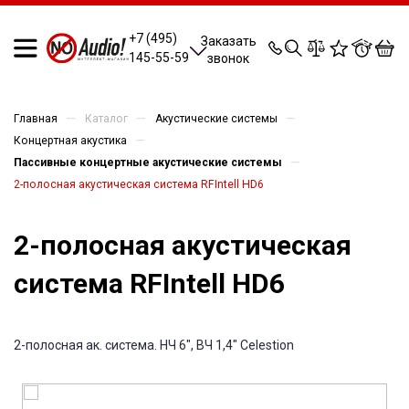
0
0
0
0
+7 (495)
Заказать
145-55-59
звонок
—
—
—
Главная
Каталог
Акустические системы
—
Концертная акустика
—
Пассивные концертные акустические системы
2-полосная акустическая система RFIntell HD6
2-полосная акустическая
система RFIntell HD6
2-полосная ак. система. НЧ 6", ВЧ 1,4" Celestion