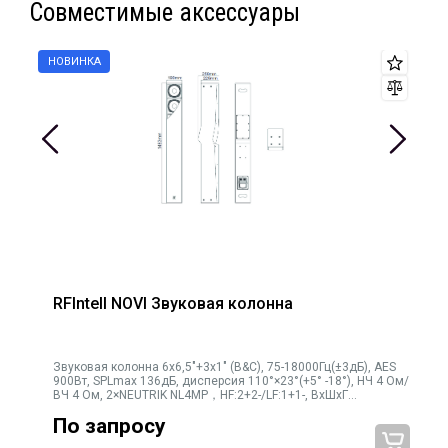
Совместимые аксессуары
* Монтаж "стакан" 35мм, М8 х5 шт
* Опциональное поворотно-наклонное настенное крепление
L-HB3I (приобретается отдельно - G8402)
* Разъёмы 2×4 Pin socket，1+1-
* Габариты 376×210×215мм
* Вес 8 кг
RFIntell NOVI Звуковая колонна
Звуковая колонна 6х6,5"+3х1" (B&C), 75-18000Гц(±3дБ), AES
900Вт, SPLmax 136дБ, дисперсия 110°×23°(+5° -18°), НЧ 4 Ом/
ВЧ 4 Ом, 2×NEUTRIK NL4MP，HF:2+2-/LF:1+1-, ВхШхГ
1483×190×259мм, 30кг
По запросу