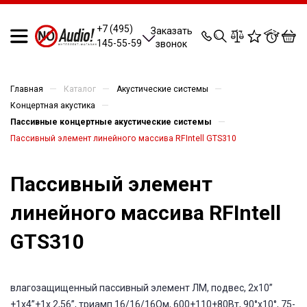
0
0
0
0
+7 (495)
Заказать
145-55-59
звонок
—
—
—
Главная
Каталог
Акустические системы
—
Концертная акустика
—
Пассивные концертные акустические системы
Пассивный элемент линейного массива RFIntell GTS310
Пассивный элемент
линейного массива RFIntell
GTS310
влагозащищенный пассивный элемент ЛМ, подвес, 2х10”
+1x4”+1x 2,56”, триамп 16/16/16Ом, 600+110+80Вт, 90°х10°, 75-