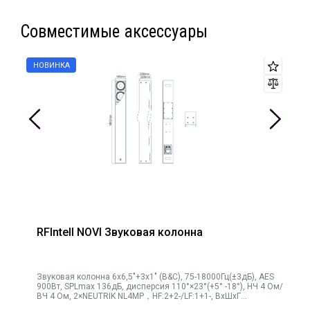
- Подключение Weipu HF:1+2-/MF:3+4-/LF:5+6-
Совместимые аксессуары
- Встроенная система подвеса
- Габариты 328,4 × 736 × 435 мм
- Вес - 33 кг
- совместим с подвесным сабвуфером RFIntell WA18H
RFIntell NOVI Звуковая колонна
Звуковая колонна 6х6,5"+3х1" (B&C), 75-18000Гц(±3дБ), AES
900Вт, SPLmax 136дБ, дисперсия 110°×23°(+5° -18°), НЧ 4 Ом/
ВЧ 4 Ом, 2×NEUTRIK NL4MP，HF:2+2-/LF:1+1-, ВхШхГ
1483×190×259мм, 30кг