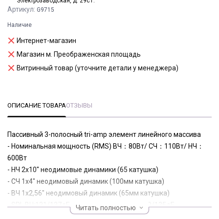
Электрозаводская, д. 29с1.
Артикул:
G9715
Наличие
Интернет-магазин
Магазин м. Преображенская площадь
Витринный товар (уточните детали у менеджера)
ОПИСАНИЕ ТОВАРА
ОТЗЫВЫ
Пассивный 3-полосный tri-amp элемент линейного массива
- Номинальная мощность (RMS) ВЧ：80Вт/ СЧ：110Вт/ НЧ：
600Вт
- НЧ 2х10" неодимовые динамики (65 катушка)
- СЧ 1х4" неодимовый динамик (100мм катушка)
- ВЧ 1х2,56" неодимовый динамик (65мм катушка)
- SPL ВЧ:131/137дБ，СЧ:129/135дБ，НЧ:129/135дБ
Читать полностью
- Дисперсия 90º ×10º