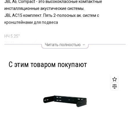
JBL AE Compact - это высококлассные компактные
инсталляционные акустические системы.
JBL AC15 комплект. Пять 2-полосных ак. систем с
кронштейнами для подвеса
НЧ 5.25"
ВЧ 1" купольный твитер
Читать полностью
Мощность 150Вт RMS
Сопротивление 16Ω
С этим товаром покупают
Частотный диапазон 80Гц-20кГц
Дисперсия 90°x90°
Разъемы Speakon NL4 + зажим
U-кронштейн для подвеса
Цвет черный
Вес каждой системы 4.7кг