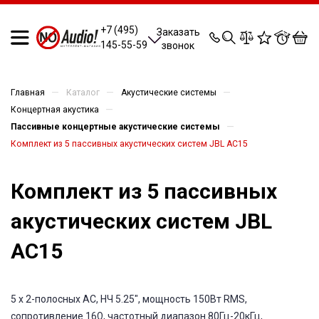
0
0
0
0
+7 (495)
Заказать
145-55-59
звонок
—
—
—
Главная
Каталог
Акустические системы
—
Концертная акустика
—
Пассивные концертные акустические системы
Комплект из 5 пассивных акустических систем JBL AC15
Комплект из 5 пассивных
акустических систем JBL
AC15
5 х 2-полосных АС, НЧ 5.25", мощность 150Вт RMS,
сопротивление 16Ω, частотный диапазон 80Гц-20кГц,