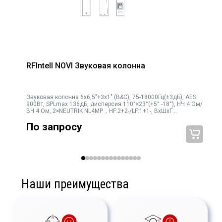
RFIntell NOVI Звуковая колонна
Звуковая колонна 6х6,5"+3х1" (B&C), 75-18000Гц(±3дБ), AES
900Вт, SPLmax 136дБ, дисперсия 110°×23°(+5° -18°), НЧ 4 Ом/
ВЧ 4 Ом, 2×NEUTRIK NL4MP，HF:2+2-/LF:1+1-, ВхШхГ
1483×190×259мм, 30кг
По запросу
Наши преимущества