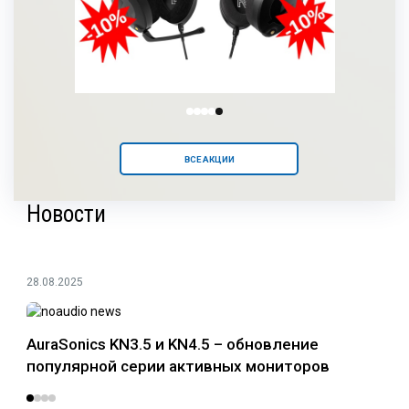
ВСЕ АКЦИИ
Новости
28.08.2025
24.0
AuraSonics KN3.5 и KN4.5 – обновление
Раз
популярной серии активных мониторов