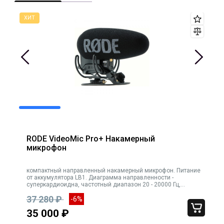
RODE VideoMic Pro+ Накамерный
микрофон
компактный направленный накамерный микрофон. Питание
TC 
от аккумулятора LB1. Диаграмма направленности -
суперкардиоидна, частотный диапазон 20 - 20000 Гц,
выходной импеданс: 200 Ом, соотношение сигнал/шум: 14
37 280 ₽
-6%
дБА, макс.звуковое давлени
35 000 ₽