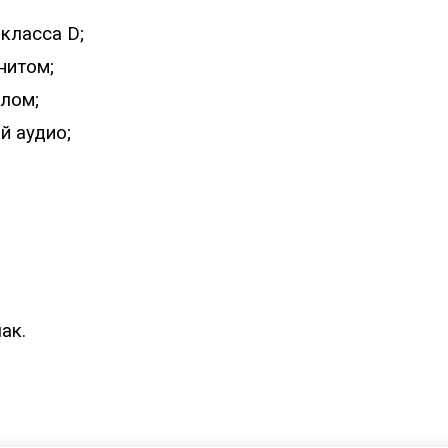
класса D;
нитом;
лом;
й аудио;
ак.