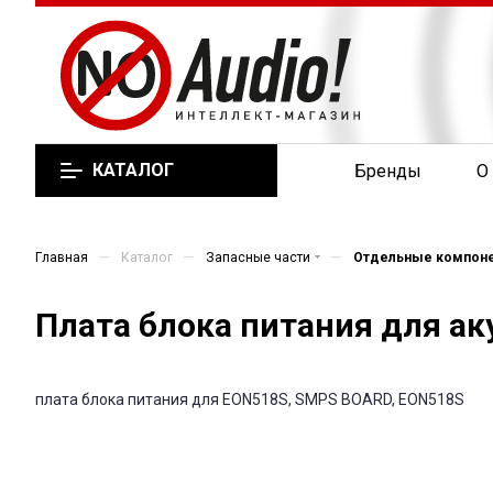
КАТАЛОГ
Бренды
О
—
—
—
Главная
Каталог
Запасные части
Отдельные компон
Плата блока питания для а
плата блока питания для EON518S, SMPS BOARD, EON518S