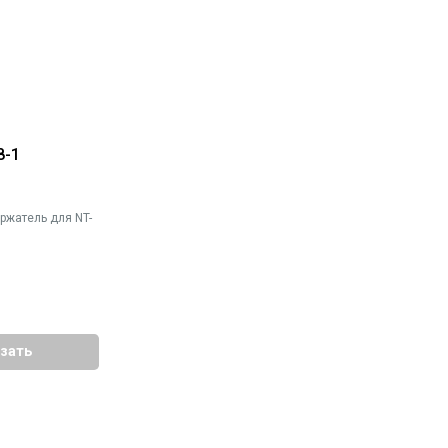
8-1
жатель для NT-
зать