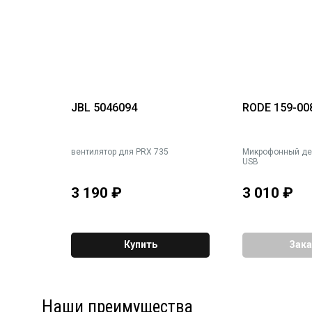
JBL 5046094
RODE 159-00
вентилятор для PRX 735
Микрофонный дер
USB
3 190
₽
3 010
₽
Купить
Зака
Наши преимущества