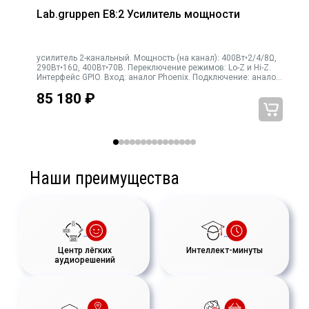
Lab.gruppen E8:2 Усилитель мощности
усилитель 2-канальный. Мощность (на канал): 400Вт•2/4/8Ω,
290Вт•16Ω, 400Вт•70В. Переключение режимов: Lo-Z и Hi-Z.
0B.
Интерфейс GPIO. Вход: аналог Phoenix. Подключение: аналог
м
Phoenix. Высота 1U. Вес 4,1кг
85 180
₽
Наши преимущества
Центр лёгких
Интеллект-минуты
аудиорешений