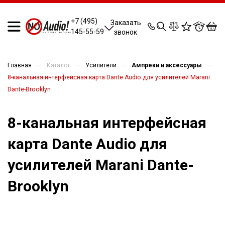
0
0
0
0
+7 (495)
Заказать
145-55-59
звонок
—
—
—
—
Главная
Каталог
Усилители
Ампреки и аксессуары
8-канальная интерфейсная карта Dante Audio для усилителей Marani
Dante-Brooklyn
8-канальная интерфейсная
карта Dante Audio для
усилителей Marani Dante-
Brooklyn