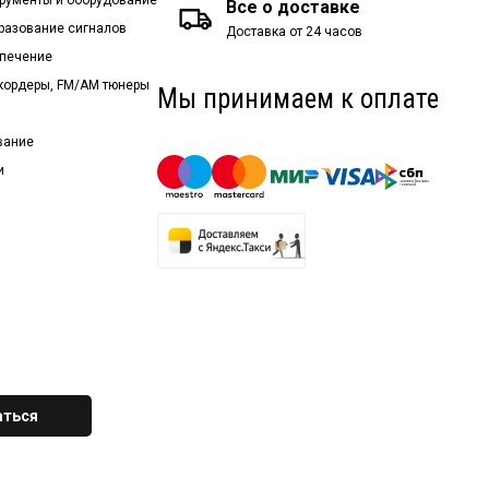
Все о доставке
бразование сигналов
Доставка от 24 часов
спечение
екордеры, FM/AM тюнеры
Мы принимаем к оплате
вание
и