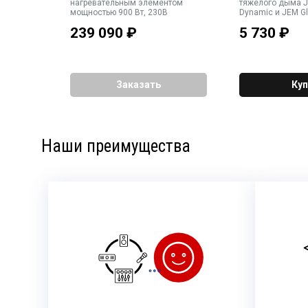
нагревательным элементом
тяжелого дыма J
мощностью 900 Вт, 230В
Dynamic и JEM Gl
канистра 5 литро
239 090
₽
5 730
₽
Заказать
Куп
Наши преимущества