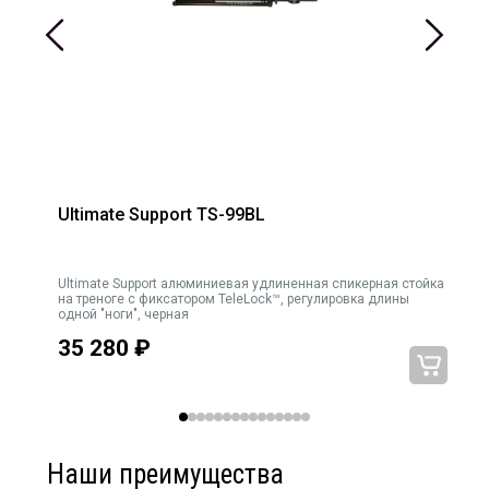
Ultimate Support TS-99BL
Ultimate Support алюминиевая удлиненная спикерная стойка
Ult
на треноге с фиксатором TeleLock™, регулировка длины
одной "ноги", черная
35 280
₽
Наши преимущества