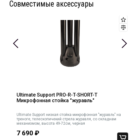
Совместимые аксессуары
Ultimate Support PRO-R-T-SHORT-T
Микрофонная стойка "журавль"
Ultimate Support низкая стойка микрофонная "журавль" на
Ult
треноге, телескопичекий стрела журавля, со складнам
механизмом, высота 49-72см, черная
7 690
₽