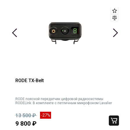
RODE TX-Belt
0-
RODE поясной передатчик цифровой радиосистемы
RODELink. В комплекте с петличным микрофоном Lavalier
упра
13 500 ₽
-27%
9 800 ₽