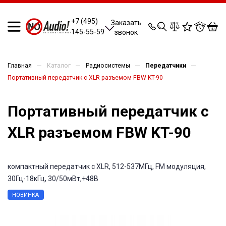
0
0
0
0
+7 (495)
Заказать
145-55-59
звонок
—
—
—
—
Главная
Каталог
Радиосистемы
Передатчики
Портативный передатчик с XLR разъемом FBW KT-90
Портативный передатчик с
XLR разъемом FBW KT-90
компактный передатчик с XLR, 512-537МГц, FM модуляция,
30Гц-18кГц, 30/50мВт,+48В
НОВИНКА