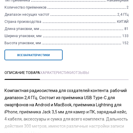
Тип приёмника
Накамерный
Количество приёмников
2
Диапазон несущих частот
2,4 ГГц
Страна производства
КИТАЙ
Длина упаковки, мм
81
Ширина упаковки, мм
133
Высота упаковки, мм
152
ВСЕ ХАРАКТЕРИСТИКИ
ОПИСАНИЕ ТОВАРА
ХАРАКТЕРИСТИКИ
ОТЗЫВЫ
Компактная радиосистема для создателей контента. рабочий
диапазон 2,4 ГГц. Состоит из приёмника USB Type-C для
смартфонов на Andrоid и MacBook, приёмника Lightning для
iPhone, приёмника Jack 3,5 мм для камер и ПК, зарядный кейс,
4 кабеля, аксессуары и сумка для всего комплекта. Дальность
действия 300 метров, имеются различные настройки записи