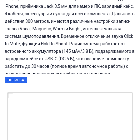
iPhone, приёмника Jack 3,5 мм для камер и ПК, зарядный кейс,
4 кабеля, аксессуары и сумка для всего комплекта. Дальность
действия 300 метров, имеются различные настройки записи
голоса Vocal, Magnetic, Warm и Bright, интеллектуальная
система шумоподавления. Временное отключение звука Click
to Mute, функция Hold to Shoot. Радиосистема работает от
встроенного аккумулятора (145 мАч/3,8 В), подзаряжаемого в
зарядном кейсе от USB-C (DC 5 В), что позволяет комплекту
работать до 30 часов (полное время автономное работы) с
использованием зарядного кейса, по-отдельности
НОВИНКА
компоненты могут непрерывно работать 9 часов.