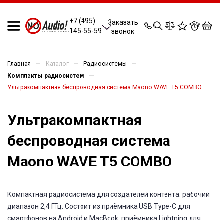
0
0
0
0
+7 (495)
Заказать
145-55-59
звонок
—
—
—
Главная
Каталог
Радиосистемы
—
Комплекты радиосистем
Ультракомпактная беспроводная система Maono WAVE T5 COMBO
Ультракомпактная
беспроводная система
Maono WAVE T5 COMBO
Компактная радиосистема для создателей контента. рабочий
диапазон 2,4 ГГц. Состоит из приёмника USB Type-C для
смартфонов на Andrоid и MacBook, приёмника Lightning для