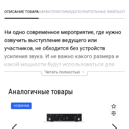
ОПИСАНИЕ ТОВАРА
ХАРАКТЕРИСТИКИ
ДОПОЛНИТЕЛЬНЫЕ ФАЙЛЫ
ОТЗ
Ни одно современное мероприятие, где нужно
озвучить выступление ведущего или
участников, не обходится без устройств
усиления звука. И не важно какого размера и
какой мощности будут использоваться для
этого акустические системы, всё всегда
Читать полностью
начинается с микрофона. Долгое время
микрофоны представляли собой достаточно
Аналогичные товары
простое устройство, которое подключалось к
микшеру или усилителю с помощью кабеля.
Этот факт всегда приходилось учитывать
артистам во время выступления, так как