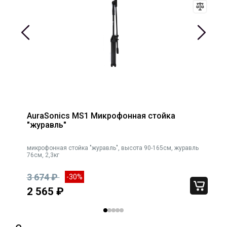
AuraSonics MS1 Микрофонная стойка
"журавль"
микрофонная стойка "журавль", высота 90-165cм, журавль
76см, 2,3кг
3 674 ₽
-30%
2 565 ₽