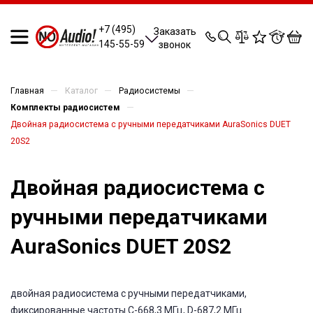
0
0
0
0
+7 (495)
Заказать
145-55-59
звонок
—
—
—
Главная
Каталог
Радиосистемы
—
Комплекты радиосистем
Двойная радиосистема с ручными передатчиками AuraSonics DUET
20S2
Двойная радиосистема с
ручными передатчиками
AuraSonics DUET 20S2
двойная радиосистема с ручными передатчиками,
фиксированные частоты C-668,3 МГц, D-687,2 МГц