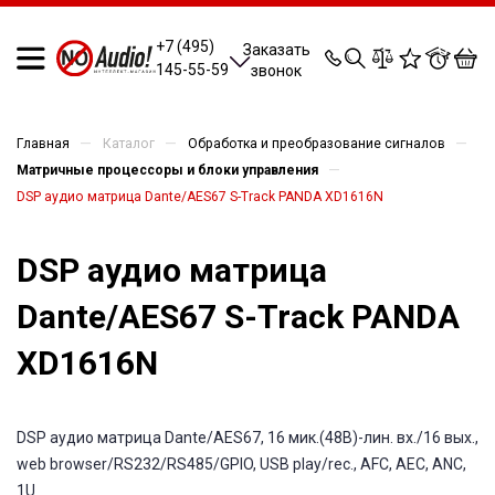
0
0
0
0
+7 (495)
Заказать
145-55-59
звонок
—
—
—
Главная
Каталог
Обработка и преобразование сигналов
—
Матричные процессоры и блоки управления
DSP аудио матрица Dante/AES67 S-Track PANDA XD1616N
DSP аудио матрица
Dante/AES67 S-Track PANDA
XD1616N
DSP аудио матрица Dante/AES67, 16 мик.(48В)-лин. вх./16 вых.,
web browser/RS232/RS485/GPIO, USB play/rec., AFC, AEC, ANC,
1U