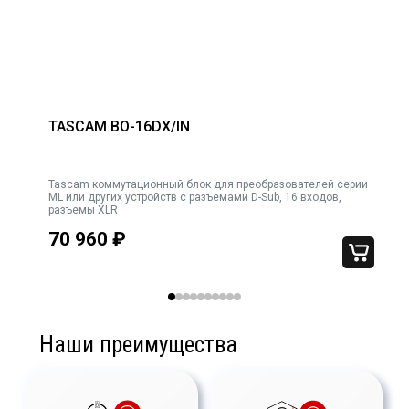
TASCAM BO-16DX/IN
Tascam коммутационный блок для преобразователей серии
MIDAS ш
ML или других устройств с разъемами D-Sub, 16 входов,
разъемы XLR
70 960
₽
Наши преимущества