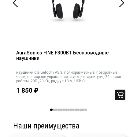
отсоединить Bluetooth-адаптеры и подключиться к плееру
с помощью проводов.
Усилитель для наушников премиум-класса и поддержка
нескольких кодеков, включая Qualcomm® aptX™, AAC и
SBC.
Беспроводная технология Bluetooth® 5 для повышенной
стабильности подключения и дальности работы до 10
метров.
AuraSonics FINE F300BT Беспроводные
наушники
наушники c Bluetooth V5.3, полноразмерные, поворотные
чаши, сенсорное управление, функции гарнитуры, 20 часов
работы, 20Гц-20кГц, радиус 10 м, USB-C
1 850
₽
Наши преимущества