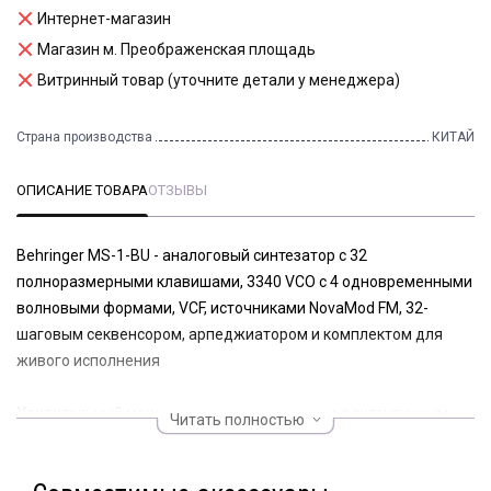
Интернет-магазин
Магазин м. Преображенская площадь
Витринный товар (уточните детали у менеджера)
Страна производства
КИТАЙ
ОПИСАНИЕ ТОВАРА
ОТЗЫВЫ
Behringer MS-1-BU - аналоговый синтезатор с 32
полноразмерными клавишами, 3340 VCO с 4 одновременными
волновыми формами, VCF, источниками NovaMod FM, 32-
шаговым секвенсором, арпеджиатором и комплектом для
живого исполнения
Удивительный монофонический синтезатор с аутентичным
Читать полностью
аналоговым генератором 3340 для создания невероятно
насыщенной музыки.