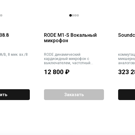
B8.8
RODE M1-S Вокальный
Soundc
микрофон
/B, 8 мик. вх./8
RODE динамический
коммутац
кардиоидный микрофон с
микшерны
выключателем, частотный
аналогов
диапазон 75Гц-18кГц, 320 Ом,
питание 1
12 800
₽
323 2
разъём XLR, металлический
MADI Cat5
корпус, вес 360г
и Perform
отдельно
ить
Заказать