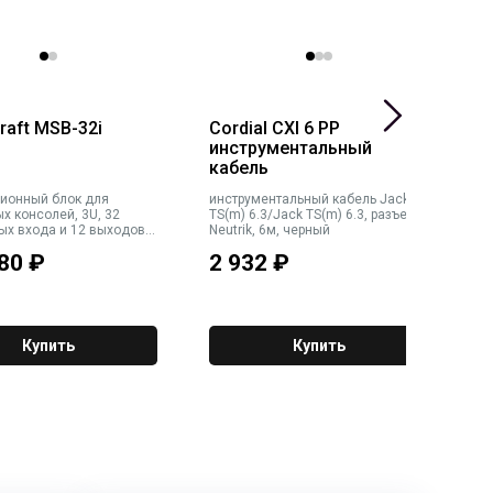
raft MSB-32i
Cordial CXI 6 PP
C
инструментальный
кабель
ионный блок для
инструментальный кабель Jack
м
х консолей, 3U, 32
TS(m) 6.3/Jack TS(m) 6.3, разъемы
—
ых входа и 12 выходов,
Neutrik, 6м, черный
00-240 В, 50 Вт, карта
80
₽
2 932
₽
1
 для пультов Expression
er приобретается
.
Купить
Купить