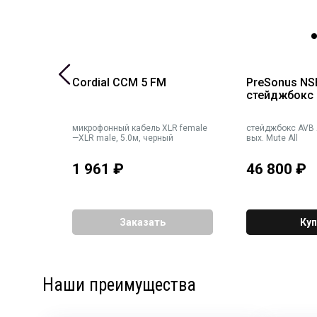
Cordial CCM 5 FM
PreSonus NS
стейджбокс
терео 6,3
микрофонный кабель XLR female
стейджбокс AVB A
male, 6,0
—XLR male, 5.0м, черный
вых. Mute All
1 961
₽
46 800
₽
Заказать
Куп
Наши преимущества