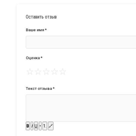
Оставить отзыв
Ваше имя *
Оценка *
☆
☆
☆
☆
☆
Текст отзыва *
B
I
U
•
1.
🔗