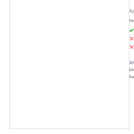
Ар
На
Дл
Ши
Вы