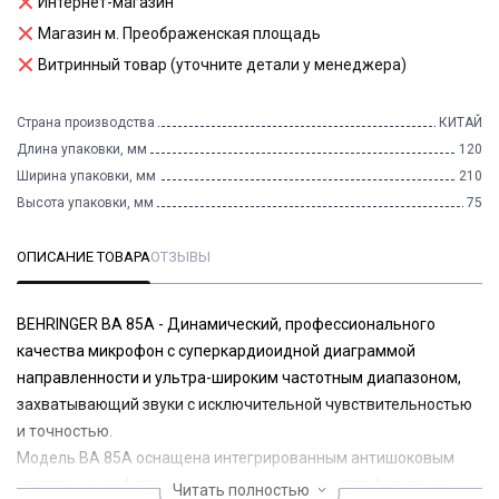
Интернет-магазин
Магазин м. Преображенская площадь
Витринный товар (уточните детали у менеджера)
Страна производства
КИТАЙ
Длина упаковки, мм
120
Ширина упаковки, мм
210
Высота упаковки, мм
75
ОПИСАНИЕ ТОВАРА
ОТЗЫВЫ
BEHRINGER BA 85A - Динамический, профессионального
качества микрофон с суперкардиоидной диаграммой
направленности и ультра-широким частотным диапазоном,
захватывающий звуки с исключительной чувствительностью
и точностью.
Модель BA 85A оснащена интегрированным антишоковым
креплением, сферической ветрозащитой и поп-фильтром,
Читать полностью