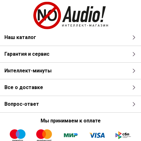
Тип: Динамический микрофон
Частотный диапазон: 50 - 16000 Гц
Сопротивление: 300 Ом
Коннектор: 3-контактный XLR
Наш каталог
Диаграмма направленности: Суперкардиоидная
Чувствительность: -53 ± 2 дБВ / Па
Гарантия и сервис
Максимальный уровень звукового давления: 150 дБ
Вес: 320 г
Интеллект-минуты
Все о доставке
Вопрос-ответ
Мы принимаем к оплате