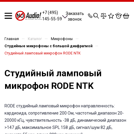
0
0
0
0
+7 (495)
Заказать
145-55-59
звонок
—
—
—
Главная
Каталог
Микрофоны
—
Студийные микрофоны с большой диафрагмой
Студийный ламповый микрофон RODE NTK
Студийный ламповый
микрофон RODE NTK
RODE студийный ламповый микрофон направленность:
кардиоида, сопротивление 200 Ом, частотный диапазон 20-
20000 кГц, чувствительность -38 дБ, динамический диапазон
>147 дБ, максимальное SPL 158 дБ, сигнал/шум 82 дБ,