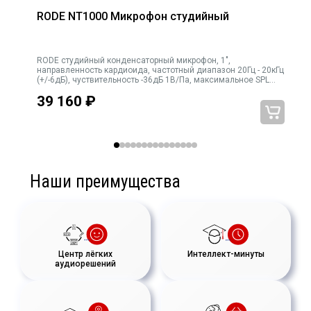
RODE NT1000 Микрофон студийный
,
RODE студийный конденсаторный микрофон, 1",
RODE ка
направленность кардиоида, частотный диапазон 20Гц - 20кГц
(+/-6дБ), чуствительность -36дБ 1В/Па, максимальное SPL
140 dB, сигнал/шум: > 88дБ, питание: 6мA, 48В (35В – 53В),
39 160
₽
вес в упаковке: 882 г (нетто 6
Наши преимущества
Центр лёгких
Интеллект-минуты
аудиорешений