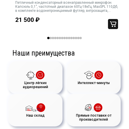
я
Петличный конденсаторный всенаправленный микрофон.
Капсюль 0,1", частотный диапазон 60Гц-18кГц, MaxSPL 110Дб,
Миниатюрный всенаправленный микрофон 2061 улавливает
евый
в комплекте водонепроницаемый футляр, ветрозащита,
клипса, чистящая салфетка, совместим с оборудованием
естественный и реалистичный звук.
21 500
₽
других брендов
Он разработан для точного захвата человеческого голоса с
высоким уровнем точности и разборчивости и минимальной
окраской.
В дополнение к удивительной разборчивости речи, 2061
Наши преимущества
имеет прочную механическую конструкцию с хорошими
потоотталкивающими и водостойкими свойствами.
Центр лёгких
Интеллект-минуты
аудиорешений
Наш склад
Прямые поставки от
производителей