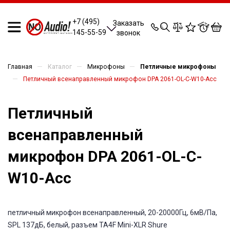
0
0
0
0
+7 (495)
Заказать
145-55-59
звонок
—
—
—
Главная
Каталог
Микрофоны
Петличные микрофоны
—
Петличный всенаправленный микрофон DPA 2061-OL-C-W10-Acc
Петличный
всенаправленный
микрофон DPA 2061-OL-C-
W10-Acc
петличный микрофон всенаправленный, 20-20000Гц, 6мВ/Па,
SPL 137дБ, белый, разъем TA4F Mini-XLR Shure