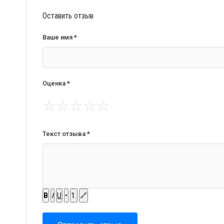
Оставить отзыв
Ваше имя *
Оценка *
☆
☆
☆
☆
☆
Текст отзыва *
B
I
U
•
1.
🔗