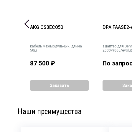
AKG CS3EC050
DPA FAASE2
кабель межмодульный, длина
адаптер для Sen
50м
2000/9000/evolut
87 500
₽
По запро
Заказать
Зака
Наши преимущества