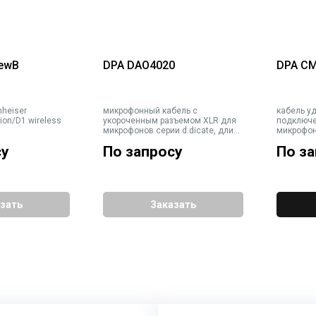
-ewB
DPA DAO4020
DPA C
nheiser
микрофонный кабель с
кабель у
ion/D1 wireless
укороченным разъемом XLR для
подключе
микрофонов серии d:dicate, длина
микрофон
20м
MicroDot-
су
По запросу
По з
зать
Заказать