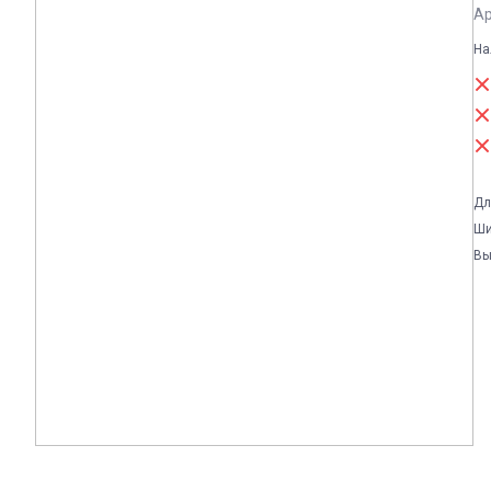
Ар
На
Дл
Ши
Вы