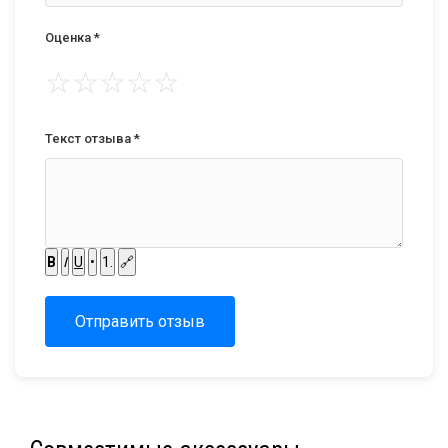
Оценка *
☆
☆
☆
☆
☆
Текст отзыва *
B
I
U
•
1.
🔗
Отправить отзыв