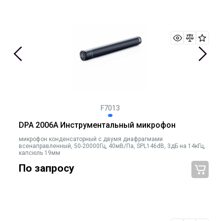
F7013
DPA 2006A Инструментальный микрофон
микрофон конденсаторный с двумя диафрагмами
всенаправленный, 50-20000Гц, 40мВ/Па, SPL146dB, 3дБ на 14кГц,
капсюль 19мм
По запросу