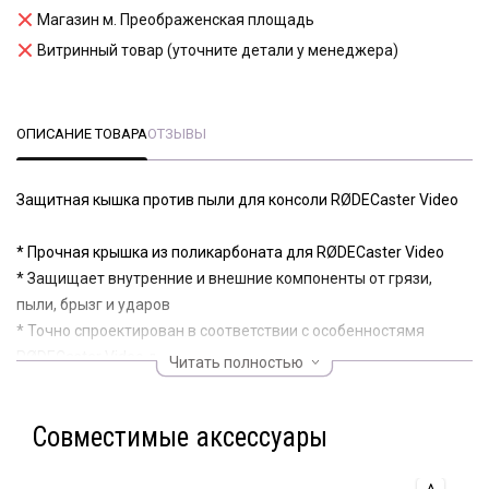
Магазин м. Преображенская площадь
Витринный товар (уточните детали у менеджера)
ОПИСАНИЕ ТОВАРА
ОТЗЫВЫ
Защитная кышка против пыли для консоли RØDECaster Video
* Прочная крышка из поликарбоната для RØDECaster Video
* Защищает внутренние и внешние компоненты от грязи,
пыли, брызг и ударов
* Точно спроектирован в соответствии с особенностямя
RØDECaster Video для плотной посадки
Читать полностью
* Идеально подходит для использования дома, в студии или
при транспортировке RØDECaster Video
Совместимые аксессуары