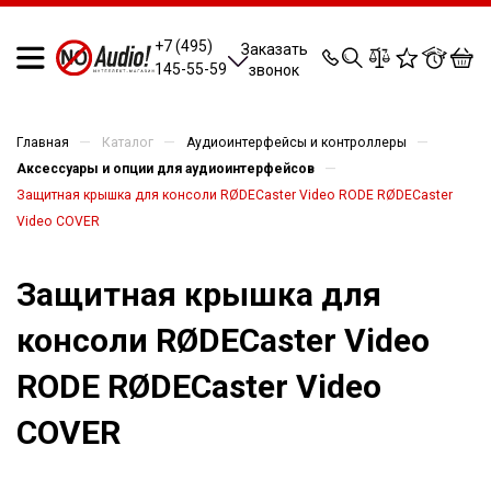
0
0
0
0
+7 (495)
Заказать
145-55-59
звонок
—
—
—
Главная
Каталог
Аудиоинтерфейсы и контроллеры
—
Аксессуары и опции для аудиоинтерфейсов
Защитная крышка для консоли RØDECaster Video RODE RØDECaster
Video COVER
Защитная крышка для
консоли RØDECaster Video
RODE RØDECaster Video
COVER