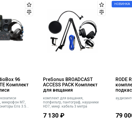
dioBox 96
PreSonus BROADCAST
RODE 
TE Комплект
ACCESS PACK Комплект
компле
писи
для вещания
подкас
укозаписи
комплект для вещания,
аудиоинт
6, микрофон M7,
попфильтр, пантограф, наушники
ниторы Eris 3.5,
HD7, микр. кабель 3 метра
st)
7 130
₽
79 00