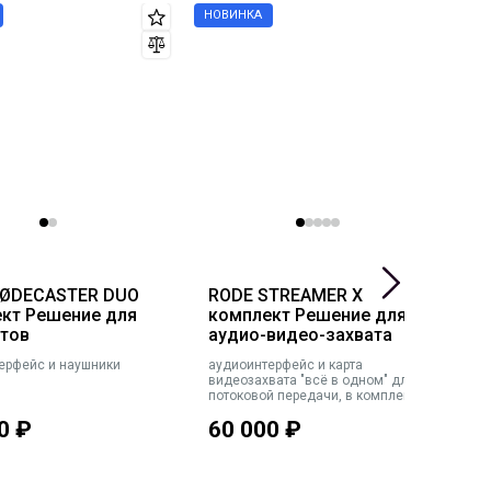
RØDECASTER DUO
RODE STREAMER X
R
кт Решение для
комплект Решение для
N
тов
аудио-видео-захвата
Р
в
ерфейс и наушники
аудиоинтерфейс и карта
К
видеозахвата "всё в одном" для
-
потоковой передачи, в комплекте
г
с петличной беспроводной
0
₽
60 000
₽
5
системой и наушниками