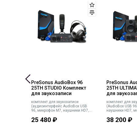
кшер
PreSonus AudioBox 96
PreSonus Au
минга,
25TH STUDIO Комплект
25TH ULTIMA
для звукозаписи
для звукоза
риминга,
комплект для звукозаписи
комплект для зв
(аудиоинтерфейс AudioBox USB
(AudioBox USB 9
96, микрофон M7, наушники HD7,
наушники HD7, мо
ПО Studio OneArtist)
ПО Studio OneArti
25 480
₽
38 200
₽