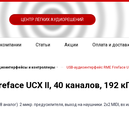
ЦЕНТР ЛЁГКИХ АУДИОРЕШЕНИЙ
 компании
Статьи
Акции
Оплата и достав
—
диоинтерфейсы и контроллеры
USB-аудиоинтерфейс RME Fireface UCX
face UCX II, 40 каналов, 192 к
 аналог). 2 микр. предусилителя, выход на наушники. 2x2 MIDI, вх 