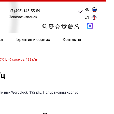
RU
+7 (495) 145-55-59
Заказать звонок
EN
0
0
0
0
ка
Гарантия и сервис
Контакты
 II, 40 каналов, 192 кГц
Гц
или вых Wordclock, 192 кГц. Полурэковый корпус