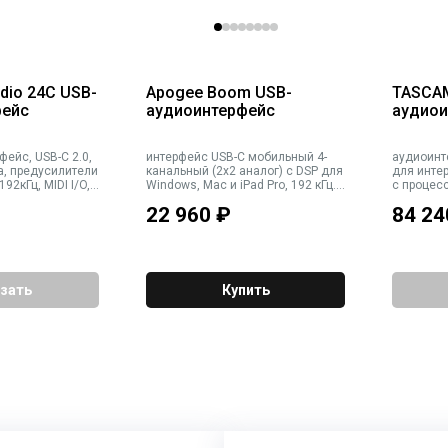
dio 24C USB-
Apogee Boom USB-
TASCAM M
фейс
аудиоинтерфейс
аудиои
фейс, USB-C 2.0,
интерфейс USB-C мобильный 4-
аудиоинт
а, предусилители
канальный (2х2 аналог) с DSP для
для инте
92кГц, MIDI I/O,
Windows, Mac и iPad Pro, 192 кГц.
с процес
st
Входы: 1 TRS/XLR (микр/лин/
микрофон
22 960
₽
84 24
инстр), 1 TRS (лин/инстр). Выходы:
питание +48 В, 3 сте
2 TRS лин., выход на наушники
USB, ана
TRS. Порт USB-C. Питание от шины
мм, выхо
USB
6.3 мм / 
зать
Купить