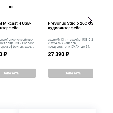
ixcast 4 USB-
PreSonus Studio 26C USB-
P
нтерфейс
аудиоинтерфейс
9
а
ерфейсное устройство
аудио/MIDI интерфейс, USB-C 2.0,
а
рнет-вещания и Podcast
2 вх/4 вых каналов,
и
сором эффектов, вход: 4
предусилители XMAX, до 24
O
ных канала, фантомное
бит/192кГц, MIDI I/O, ПО StudioLive
ч
0
₽
27 390
₽
1
рео канала -
Artist
логовый стерео джек 3,5
д 2 х балансных ждека
стерео джек
Заказать
Заказать