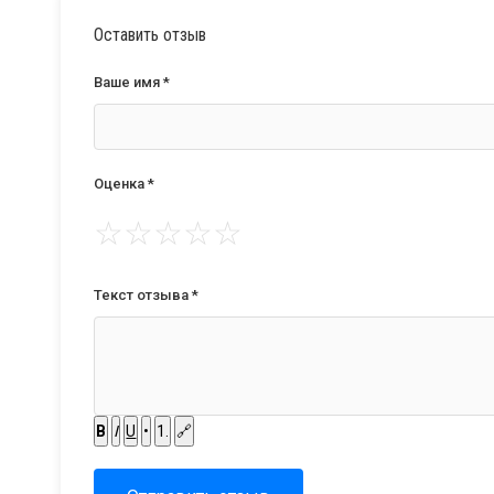
Оставить отзыв
Ваше имя *
Оценка *
☆
☆
☆
☆
☆
Текст отзыва *
B
I
U
•
1.
🔗