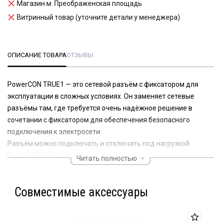
Магазин м. Преображенская площадь
Витринный товар (уточните детали у менеджера)
ОПИСАНИЕ ТОВАРА
ОТЗЫВЫ
PowerCON TRUE1 — это сетевой разъём с фиксатором для
эксплуатации в сложных условиях. Он заменяет сетевые
разъёмы там, где требуется очень надёжное решение в
сочетании с фиксатором для обеспечения безопасного
подключения к электросети.
Разъём можно подключать и отключать под нагрузкой.
Более 5000 циклов сопряжения.
Читать полностью
Класс защиты - IP65 и IP 67 (в соединённом состоянии или с
закрытой крышкой).
Совместимые аксессуары
Диаметр кабеля - 6-12мм.
Сечение проводника - 1,0-2,5мм/14 AWG, винтовой зажим.
Нагрузка - 16А.