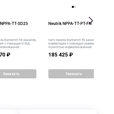
k NPPA-TT-SD25
Neutrik NPPA-TT-PT-FN
N
ель Bantamm 96 каналов,
патч панель Bantamm 96 каналов,
п
ия с помощью D-Sub,
коммутация с помощью зажима,
к
ализованная
полностью нормализованная
п
70
₽
185 425
₽
1
Заказать
Заказать