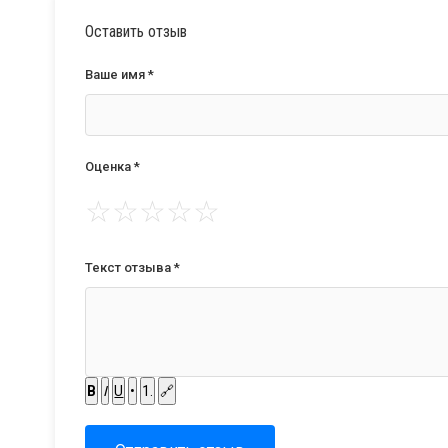
Оставить отзыв
Ваше имя *
Оценка *
☆
☆
☆
☆
☆
Текст отзыва *
B
I
U
•
1.
🔗