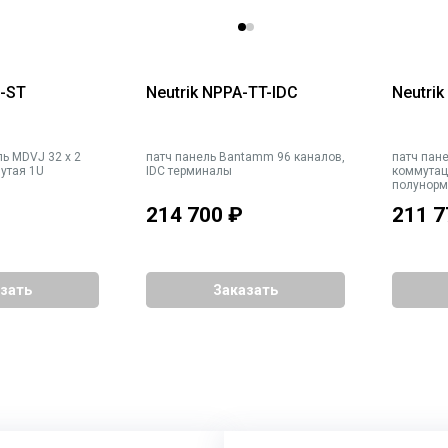
-ST
Neutrik NPPA-TT-IDC
Neutri
ль MDVJ 32 х 2
патч панель Bantamm 96 каналов,
патч пан
утая 1U
IDC терминалы
коммутац
полунорм
214 700
₽
211 7
зать
Заказать