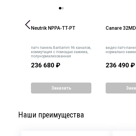
Neutrik NPPA-TT-PT
Canare 32MD
UB-D 25-
патч панель Bantamm 96 каналов,
видео патч-пане
вых
коммутация с помощью зажима,
нормально замкн
полунормализованная
236 680
₽
236 490
₽
Заказать
Зака
Наши преимущества