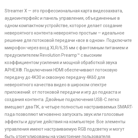
Streamer X — это профессиональная карта видеозахвата,
аудиоинтерфейс и панель управления, объединенные в
одном компактном устройстве, которое делает создание
невероятного контента невероятно простым — идеальное
решение для потоковой передачи «все в одном». Подключите
микрофон через вход XLR/6,35 мм с фантомным питанием и
предусилителем Revolution Preamp™ с высоким
коэффициентом усиления и мощной обработкой звука
APHEX®. Подключения HDMI обеспечивают потоковую
передачу до 4K30 и сквозную передачу 4K60 для
невероятного качества видео в широком спектре
приложений: от потоковой передачи и игр до подкаста и
создания контента. Двойные подключения USB-C легко
вмещают два ПК, а четыре полностью настраиваемых SMART-
пэда позволяют мгновенно запускать звук или голосовые
эффекты и другие действия на компьютере. Все элементы
управления имеют настраиваемую RGB подсветку и могут
быть отрегулированы на усмотрение пользователя.