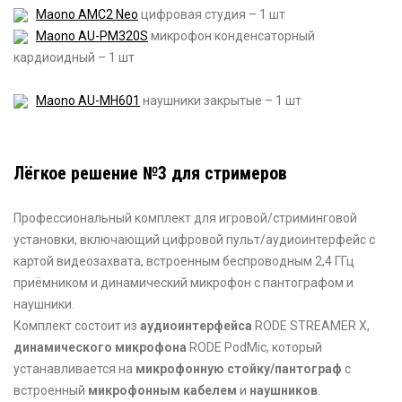
Maono AMC2 Neo
цифровая студия – 1 шт
Maono AU-PM320S
микрофон конденсаторный
кардиоидный – 1 шт
Maono AU-MH601
наушники закрытые – 1 шт
Лёгкое решение №3 для стримеров
Профессиональный комплект для игровой/стриминговой
установки, включающий цифровой пульт/аудиоинтерфейс с
картой видеозахвата, встроенным беспроводным 2,4 ГГц
приёмником и динамический микрофон с пантографом и
наушники.
Комплект состоит из
аудиоинтерфейса
RODE STREAMER X,
динамического микрофона
RODE PodMic, который
устанавливается на
микрофонную стойку/пантограф
с
встроенный
микрофонным кабелем
и
наушников
.