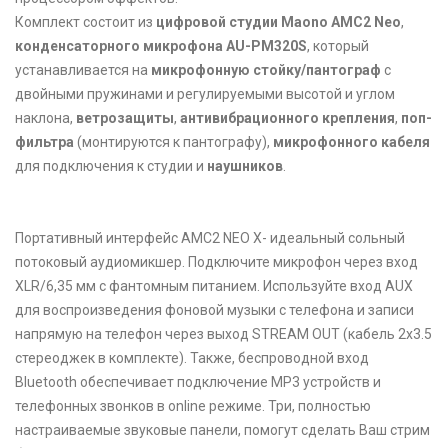
Комплект состоит из
цифровой студии
Maono AMC2 Neo
,
конденсаторного микрофона AU-PM320S
, который
устанавливается на
микрофонную стойку/пантограф
с
двойными пружинами и регулируемыми высотой и углом
наклона,
ветрозащиты
,
антивибрационного крепления
,
поп-
фильтра
(монтируются к пантографу),
микрофонного кабеля
для подключения к студии и
наушников
.
Портативный интерфейс AMC2 NEO X- идеальный сольный
потоковый аудиомикшер. Подключите микрофон через вход
XLR/6,35 мм с фантомным питанием. Используйте вход AUX
для воспроизведения фоновой музыки с телефона и записи
напрямую на телефон через выход STREAM OUT (кабель 2х3.5
стереоджек в комплекте). Также, беспроводной вход
Bluetooth обеспечивает подключение МР3 устройств и
телефонных звонков в online режиме. Три, полностью
настраиваемые звуковые панели, помогут сделать Ваш стрим