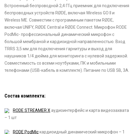
Встроенный беспроводной 2,4 ГГц приемник для подключения
беспроводных устройств RØDE, включая Wireless GO II и
Wireless ME. Совместим с программным пакетом RØDE,
включая UNIFY, RØDE Central и RØDE Connect. Микрофон RODE
PodMic- профессиональный динамический микрофон с
большой мембраной и кардиоидной направленностью. Вход
TRRS 3,5 мм для подключения гарнитуры и выход для
наушников 1/4 дюйма для мониторинга с нулевой задержкой.
Совместимость со всеми ноутбуками, ПК и мобильными
телефонами (USB-кабель в комплекте). Питание по USB 5В, 3А.
Состав комплекта:
RODE STREAMER X
аудиоинтерфейс и карта видеозахвата
– 1 шт
RODE PodMic
кардиоидный динамический микрофон – 1