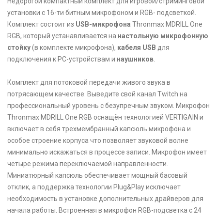
Недорогой компактный комплект для игровой/стриминговой
установки с 16-ти битным микрофоном и RGB- подсветкой.
Комплект состоит из
USB-микрофона
Thronmax MDRILL One
RGB, который устанавливается на
настольную микрофонную
стойку
(в комплекте микрофона),
кабеля USB
для
подключения к РС-устройствам и
наушников
.
Комплект для потоковой передачи живого звука в
потрясающем качестве. Выведите свой канал Twitch на
профессиональный уровень с безупречным звуком. Микрофон
Thronmax MDRILL One RGB оснащён технологией VERTIGAIN и
включает в себя трехмембранный капсюль микрофона и
особое строение корпуса что позволяет звуковой волне
минимально искажаться в процессе записи. Микрофон имеет
четыре режима переключаемой направленности.
Миниатюрный капсюль обеспечивает мощный басовый
отклик, а поддержка технологии Plug&Play исключает
необходимость в установке дополнительных драйверов для
начала работы. Встроенная в микрофон RGB-подсветка с 24