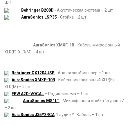
шт
Behringer B208D
- Акустическая система – 2 шт
AuraSonics LSP35
- Стойка – 2 шт
AuraSonics XMXF-1B
- Кабель микрофонный
XLR(F)-XLR(M) – 4 шт
Behringer QX1204USB
- Аналоговый микшер – 1 шт
AuraSonics XMXF-10B
- Кабель микрофонный XLR(F)-
XLR(M) – 2 шт
FBW A2D-VOCAL
– Радиосистема – 1 шт
AuraSonics MS1LT
- Микрофонная стойка "журавль"
– 2 шт
AuraSonics J35Y2RCA
-1 аудио Y- Кабель – 1 шт