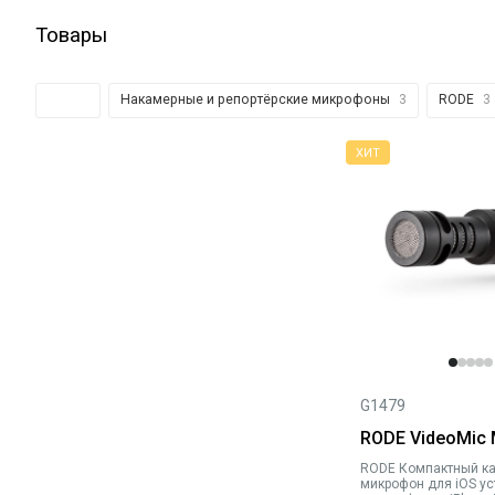
Товары
Все
3
Накамерные и репортёрские микрофоны
3
RODE
3
G1479
RODE VideoMic 
RODE Компактный кардиоидный
микрофон для iOS ус