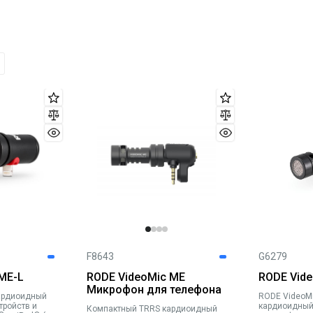
F8643
G6279
ME-L
RODE VideoMic ME
RODE Vid
Микрофон для телефона
RODE VideoM
тройств и
кардиоидный
Компактный TRRS кардиоидный