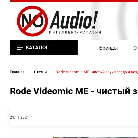
КАТАЛОГ
Бренды
О
—
—
Главная
Статьи
Rode Videomic ME - чистый звук всегда и вез
Rode Videomic ME - чистый з
23.11.2021