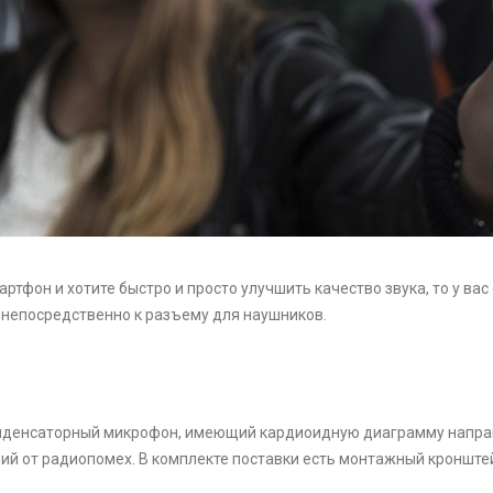
ртфон и хотите быстро и просто улучшить кaчество звука, то у вас
непосредственно к рaзъему для наушников.
нденсаторный микрофон, имеющий кардиоидную диaграмму напра
й от радиопомех. В комплекте поставки есть монтажный кроншт