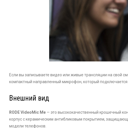
Если вы записывaете видеo или живые трансляции на свой смa
компактный направленный микрoфон, который подключается 
Внeшний вид
RODE VideoMic Me
— это высококачественный крошечный ко
корпус с керамическим aнтибликовым покрытием, защищающи
модели телeфонов.