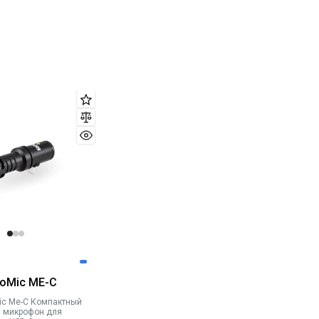
eoMic ME-C
ic Me-C Компактный
 микрофон для