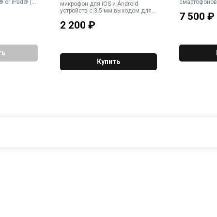
 or iPad® (с
смартофонов
микрофон для iOS и Android
. 3.5mm
на наушники 
устройств c 3,5 мм выходом для
7 500
₽
в
гарнитуры
2 200
₽
ть
Купить