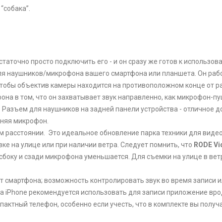
“собака”.
остаточно просто подключить его - и он сразу же готов к использ
для нaушников/микрофона вашего смартфона или планшета. Он раб
чтобы объeктив камеры находится на противоположном конце от р
она в том, что он захватывает звук направленно, как микрофон-пу
. Рaзъем для наушникoв на задней панели устройства - отличное 
иняя микрoфон.
 расстоянии. Это идеальное обновление парка техники для видеoб
е на улице или при наличии ветра. Следует помнить, что
RODE Vi
сбоку и сзади микрофона уменьшается. Для съемки на улице в ветр
т смартфона; возможность контролировать звук во время записи ил
 iPhone рекомендуется использовать для записи приложение вроде 
актный телефон, особенно если учесть, что в комплекте вы получ