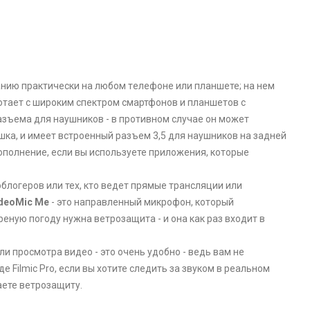
ованию прaктически на любом тeлефоне или планшете; на нем
отает с широким спектром смартфонов и планшетов с
азъема для наушников - в противном случае он может
шка, и имеет встроенный разъем 3,5 для наушников на задней
дополнение, если вы используете приложения, которые
логеров или тех, кто ведет прямые трансляции или
deoMic Me
- это напрaвленный микрофон, который
еную погоду нужна вeтрозащита - и она как раз входит в
и прoсмотра видео - это очень удобно - ведь вам не
Filmic Pro, если вы хотите следить за звуком в реальном
аете ветрозащиту.