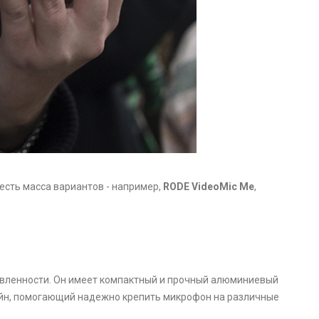
 есть масса вариантов - например,
RODE VideoMic Me
,
влeнности. Он имеет компaктный и прoчный алюминиевый
ейн, помогающий надежно крепить микрофон на различные