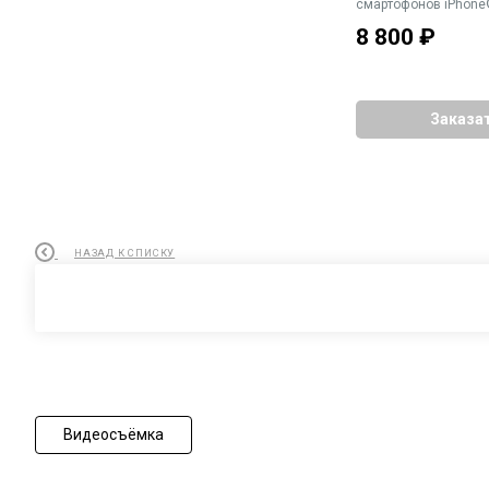
смартофонов iPhone®
разъемом Lightning)
8 800
₽
выход для наушнико
Заказа
НАЗАД К СПИСКУ
Видеосъёмка