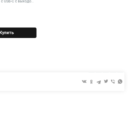
 c USB-C с выходом
mini-Jack 3,5мм
Купить