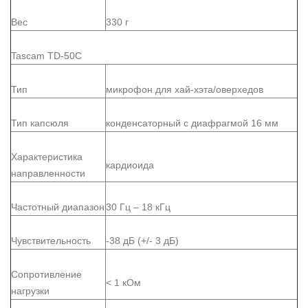
Вес
330 г
Tascam TD-50C
Тип
микрофон для хай-хэта/оверхедов
Тип капсюля
конденсаторный с диафрагмой 16 мм
Характеристика
кардиоида
направленности
Частотный диапазон
30 Гц – 18 кГц
Чувствительность
-38 дБ (+/- 3 дБ)
Сопротивление
< 1 кОм
нагрузки