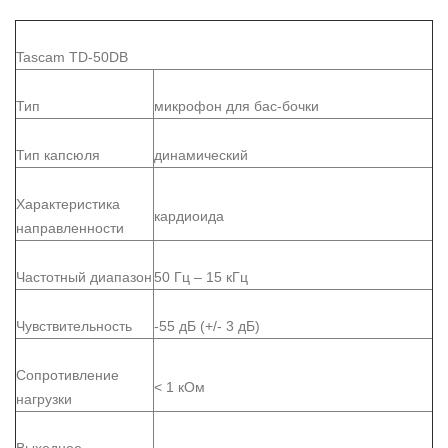
Tascam TD-50DB
Тип
микрофон для бас-бочки
Тип капсюля
динамический
Характеристика
кардиоида
направленности
Частотный диапазон
50 Гц – 15 кГц
Чувствительность
-55 дБ (+/- 3 дБ)
Сопротивление
< 1 кОм
нагрузки
Выходное