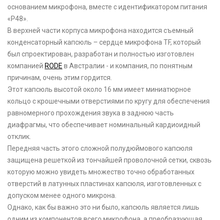
основанием микрофона, вместе с идентификатором питания
«P48».
В верхней части корпуса микрофона находится съемный
конденсаторный капсюль – сердце микрофона TF, который
был спроектирован, разработан и полностью изготовлен
компанией
RODE
в Австралии - и компания, по понятным
причинам, очень этим гордится.
Этот капсюль высотой около 16 мм имеет миниатюрное
кольцо с крошечными отверстиями по кругу для обеспечения
равномерного прохождения звука в заднюю часть
диафрагмы, что обеспечивает номинальный кардиоидный
отклик.
Передняя часть этого сложной полудюймового капсюля
защищена решеткой из тончайшей проволочной сетки, сквозь
которую можно увидеть множество точно обработанных
отверстий в латунных пластинах капсюля, изготовленных с
допуском менее одного микрона.
Однако, как бы важно это ни было, капсюль является лишь
одним из компонентов всего микрофона, а преобразующая