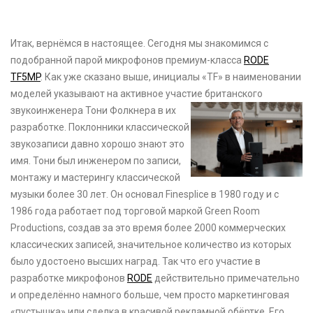
Итак, вернёмся в настоящее. Сегодня мы знакомимся с
подобранной парой микрофонов премиум-класса
RODE
TF5MP
. Как уже сказано выше, инициалы «TF» в наименовании
моделей указывают на активное участие
британского
звукоинженера Тони Фолкнера в их
разработке. Поклонники классической
звукозаписи давно хорошо знают это
имя. Тони был инженером по записи,
монтажу и мастерингу классической
музыки более 30 лет. Он основал Finesplice в 1980 году и с
1986 года работает под торговой маркой Green Room
Productions, создав за это время более 2000 коммерческих
классических записей, значительное количество из которых
было удостоено высших наград. Так что его участие в
разработке микрофонов
RODE
действительно примечательно
и определённо намного больше, чем просто маркетинговая
«пустышка» или сделка в красивой рекламной обёртке. Его