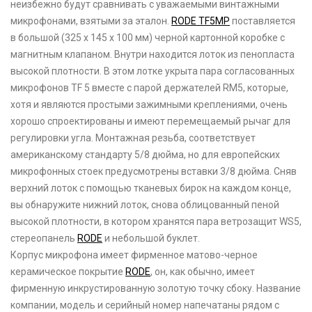
неизбежно будут сравнивать с уважаемыми винтажными
микрофонами, взятыми за эталон.
RODE TF5MP
поставляется
в большой (325 x 145 x 100 мм) черной картонной коробке с
магнитным клапаном. Внутри находится лоток из пенопласта
высокой плотности. В этом лотке укрыта пара согласованных
микрофонов TF 5 вместе с парой держателей RM5, которые,
хотя и являются простыми зажимными креплениями, очень
хорошо спроектированы и имеют перемещаемый рычаг для
регулировки угла. Монтажная резьба, соответствует
американскому стандарту 5/8 дюйма, но для европейских
микрофонных стоек предусмотрены вставки 3/8 дюйма. Сняв
верхний лоток с помощью тканевых бирок на каждом конце,
вы обнаружите нижний лоток, снова облицованный пеной
высокой плотности, в котором хранятся пара ветрозащит WS5,
стереопанель
RODE
и небольшой буклет.
Корпус микрофона имеет фирменное матово-черное
керамическое покрытие
RODE
, он, как обычно, имеет
фирменную инкрустированную золотую точку сбоку. Название
компании, модель и серийный номер напечатаны рядом с