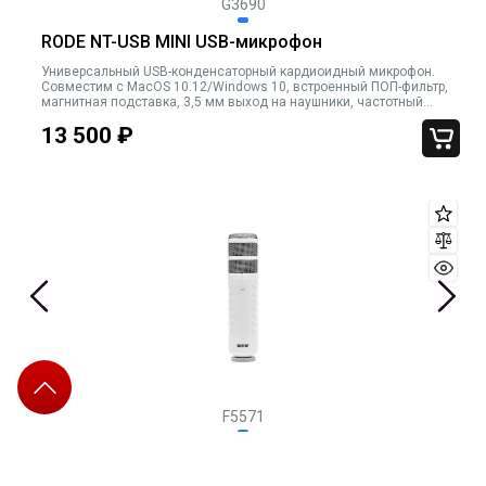
G3690
RODE NT-USB MINI USB-микрофон
Универсальный USB-конденсаторный кардиоидный микрофон.
Совместим с MacOS 10.12/Windows 10, встроенный ПОП-фильтр,
магнитная подставка, 3,5 мм выход на наушники, частотный
диапазон 20-20000 кГц, максимальное SPL 110 дБ, USB-С кабель в
13 500
₽
комплекте
F5571
RODE Podcaster USB-микрофон
RODE кардиоидный студийный USB-микрофон. 28мм