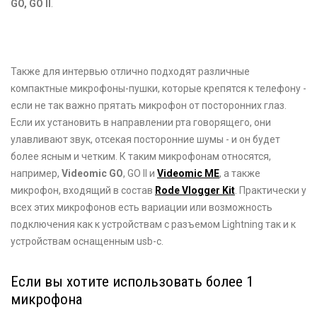
GO, GO II
.
Также для интервью отлично подходят различные
компактные микрофоны-пушки, которые крепятся к телефону -
если не так важно прятать микрофон от посторонних глаз.
Если их установить в направлении рта говорящего, они
улавливают звук, отсекая посторонние шумы - и он будет
более ясным и четким. К таким микрофонам относятся,
например,
Videomic GO
, GO II и
Videomic ME
, а также
микрофон, входящий в состав
Rode Vlogger Kit
. Практически у
всех этих микрофонов есть вариации или возможность
подключения как к устройствам с разъемом Lightning так и к
устройствам оснащенным usb-c.
Если вы хотите использовать более 1
микрофона