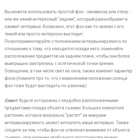
Вы можете использовать простой фон - занавеску или стену -
или же некий интересный “задник”, который разнообразит и
оживит интервью. Возможно, этот фон как-то связан с его
темой или просто интересно выглядит.
Поэкспериментируйте с положением интервьюируемого по
отношению к тому, что находится позади него; поменяйте
расположение предметов на заднем плане, чтобы они более
выигрышно смотрелись с эстетической точки зрения.
Освещение, в том числе свет из окна, также изменит характер
фона (помните про то, что с изменением положения солнца
фон тоже будет выглядеть по-разному).
Совет:
будьте осторожны с неудобно расположенными
предметами позади объекта съемки. Большое комнатное
растение, которое визуально “растет” из макушки
интервьюируемого, может испортить ваше интервью. Также
следите за тем, чтобы фон не отвлекал внимание от объекта
съемки - при наличии свободного пространства можно