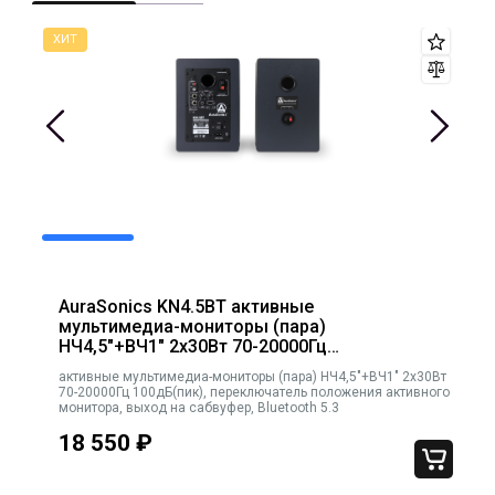
AuraSonics KN4.5BT активные
мультимедиа-мониторы (пара)
НЧ4,5"+ВЧ1" 2x30Вт 70-20000Гц
100дБ(пик), переключатель положения
активные мультимедиа-мониторы (пара) НЧ4,5"+ВЧ1" 2x30Вт
активного монитора, выход на сабвуфер,
70-20000Гц 100дБ(пик), переключатель положения активного
Bluetooth 5.3
монитора, выход на сабвуфер, Bluetooth 5.3
18 550
₽