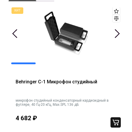
Behringer C-1 Микрофон студийный
микрофон студийный конденсаторный кардиоидный в
RODE на
футляре, 40 Гц-20 кГц, Max.SPL 136 дБ
4 682
₽