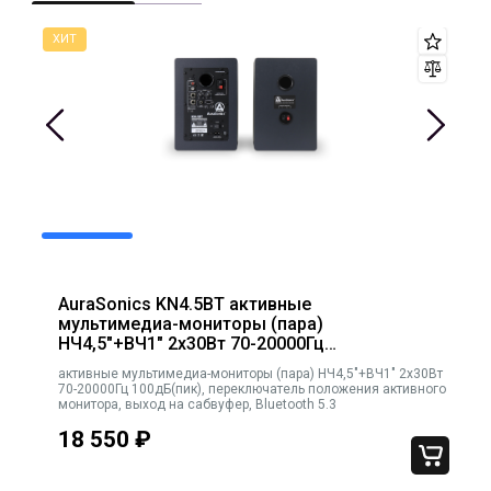
AuraSonics KN4.5BT активные
мультимедиа-мониторы (пара)
НЧ4,5"+ВЧ1" 2x30Вт 70-20000Гц
100дБ(пик), переключатель положения
активные мультимедиа-мониторы (пара) НЧ4,5"+ВЧ1" 2x30Вт
активного монитора, выход на сабвуфер,
70-20000Гц 100дБ(пик), переключатель положения активного
Bluetooth 5.3
монитора, выход на сабвуфер, Bluetooth 5.3
18 550
₽