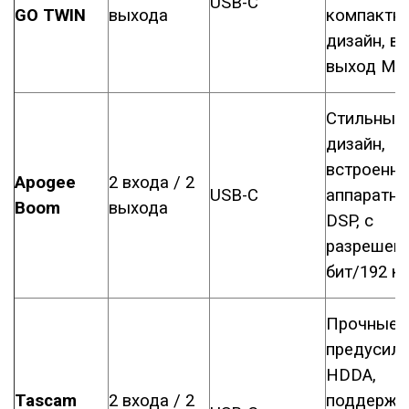
USB-C
GO TWIN
выхода
компактн
дизайн, в
выход MID
Стильный
дизайн,
встроенн
Apogee
2 входа / 2
USB-C
аппаратн
Boom
выхода
DSP, с
разрешен
бит/192 к
Прочные
предусили
HDDA,
Tascam
2 входа / 2
поддержк