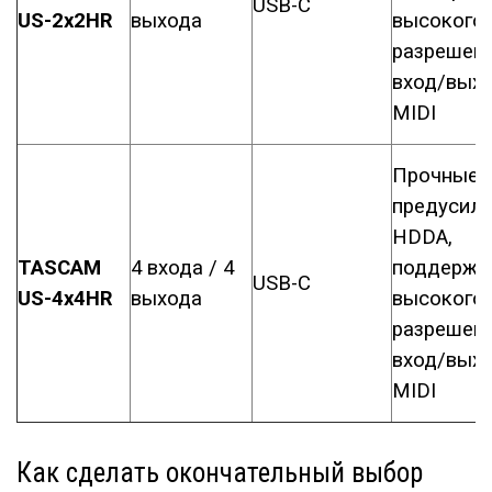
USB-C
US-2x2
HR
выхода
высокого
разрешени
вход/вых
MIDI
Прочные
предусили
HDDA,
TASCAM
4 входа / 4
поддержк
USB-C
US-4x4HR
выхода
высокого
разрешени
вход/вых
MIDI
Как сделать окончательный выбор