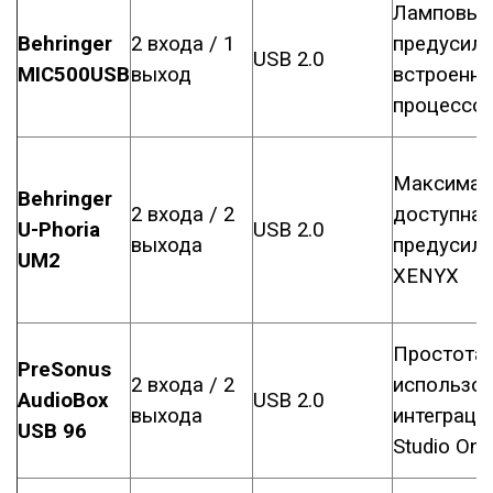
Ламповый
Behringer
2 входа / 1
предусили
USB 2.0
MIC500USB
выход
встроенн
процессо
Максимал
Behringer
2 входа / 2
доступная
U-Phoria
USB 2.0
выхода
предусили
UM2
XENYX
Простота
PreSonus
2 входа / 2
использов
AudioBox
USB 2.0
выхода
интеграци
USB 96
Studio One