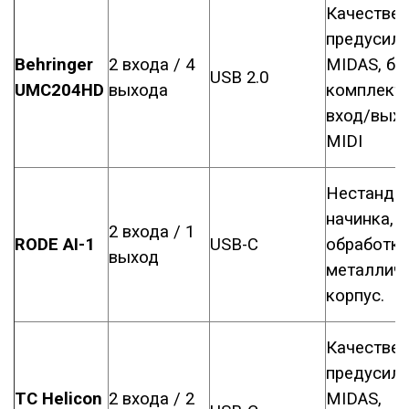
Качестве
предусили
Behringer
2 входа / 4
MIDAS, бо
USB 2.0
UMC204HD
выхода
комплект 
вход/вых
MIDI
Нестанда
начинка, 
2 входа / 1
RODE AI-1
USB-С
обработка
выход
металлич
корпус.
Качестве
предусили
TC Helicon
2 входа / 2
MIDAS,