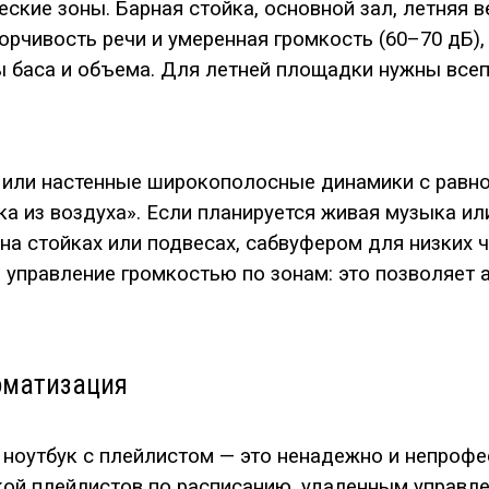
еские зоны. Барная стойка, основной зал, летняя
орчивость речи и умеренная громкость (60–70 дБ),
ы баса и объема. Для летней площадки нужны всеп
или настенные широкополосные динамики с равно
ка из воздуха». Если планируется живая музыка и
на стойках или подвесах, сабвуфером для низких 
управление громкостью по зонам: это позволяет а
оматизация
 ноутбук с плейлистом — это ненадежно и непроф
й плейлистов по расписанию, удаленным управле