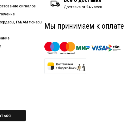
Все о доставке
бразование сигналов
Доставка от 24 часов
спечение
екордеры, FM/AM тюнеры
Мы принимаем к оплате
вание
и