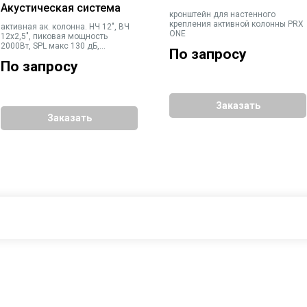
Акустическая система
кронштейн для настенного
крепления активной колонны PRX
активная ак. колонна. НЧ 12", ВЧ
ONE
12х2,5", пиковая мощность
2000Вт, SPL макс 130 дБ,
По запросу
встроенный 7-канальный
По запросу
микшерный пульт, управление
сисетой Bluetooth 5.0 через Pro
Connect, обработка сигнала от dbx
и Lexicon, 2 порта USB 2.0 для
зарядки
Заказать
Заказать