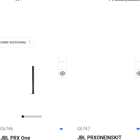
еские колонны
1
G6747
G6746
JBL PRXONEINSKIT
JBL PRX One