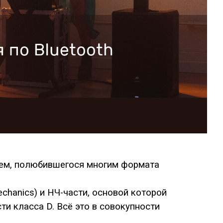
стем, полюбившегося многим формата
echanics) и НЧ-части, основой которой
и класса D. Всё это в совокупности