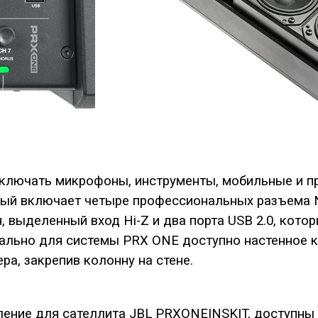
лючать микрофоны, инструменты, мобильные и п
рый включает четыре профессиональных разъема Ne
выделенный вход Hi-Z и два порта USB 2.0, котор
нально для системы PRX ONE доступно настенное 
а, закрепив колонну на стене.
пление для сателлита JBL PRXONEINSKIT,
доступны 