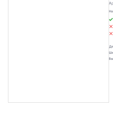
Ар
На
Дл
Ши
Вы