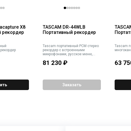
acapture X8
TASCAM DR-44WLB
TASCAM
й рекордер
Портативный рекордер
Портат
Tascam портативный PCM стерео
Tascam портативный
 рекордер
рекордер с встроенными
многокан
микрофонами, русское меню,
WAV/MP3/Broadcast Wav (BWF), с
81 230
₽
63 75
возмохностью подключения
дополнительных 2-х внешних
микрофонов сфантомным
питанием 48В, цвет чёрный
ить
Заказать