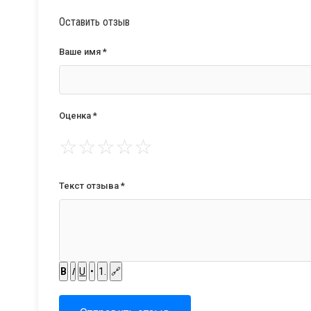
Оставить отзыв
Ваше имя *
Оценка *
☆
☆
☆
☆
☆
Текст отзыва *
B
I
U
•
1.
🔗