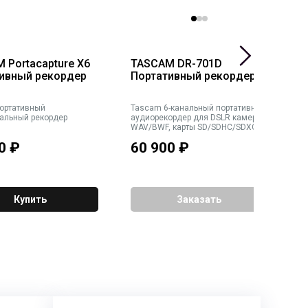
 Portacapture X6
TASCAM DR-701D
T
ивный рекордер
Портативный рекордер
П
Tascam 6-канальный портативный
Tascam 
альный рекордер
аудиорекордер для DSLR камер ,
а
WAV/BWF, карты SD/SDHC/SDXC,
W
TIME CODE IN BNC разъём, HDMI
b
0
₽
60 900
₽
5
разъём
Gb
Купить
Заказать