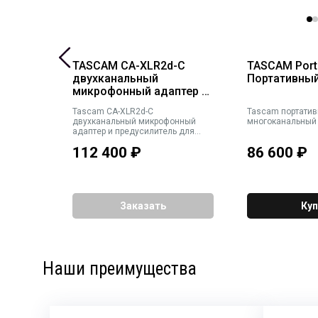
TASCAM CA-XLR2d-C
TASCAM Port
ордер
двухканальный
Портативны
микрофонный адаптер и
предусилитель
Tascam CA-XLR2d-C
Tascam портативный
и
двухканальный микрофонный
многоканальный
меню,
адаптер и предусилитель для
141 × 26
CANON
112 400
₽
86 600
₽
гр.
Заказать
Куп
Наши преимущества