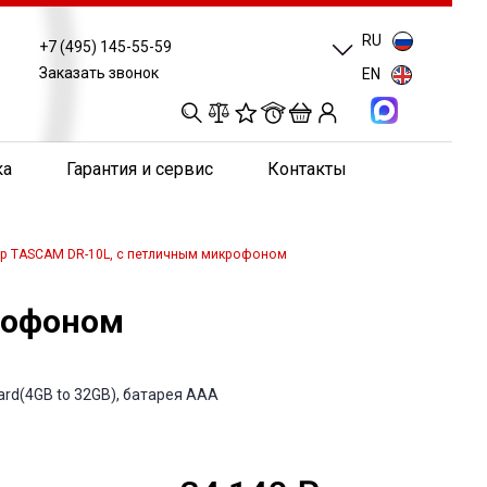
RU
+7 (495) 145-55-59
Заказать звонок
EN
0
0
0
0
ка
Гарантия и сервис
Контакты
р TASCAM DR-10L, с петличным микрофоном
рофоном
rd(4GB to 32GB), батарея ААА